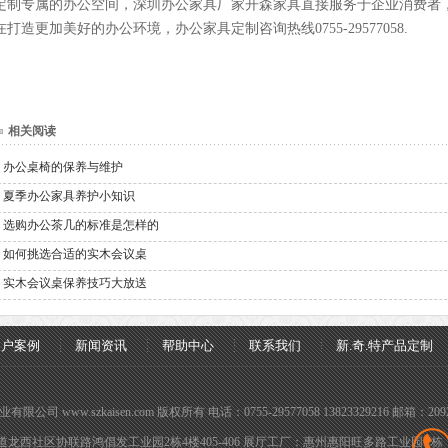
定制专属的办公空间，深圳办公家具厂家开森家具直接服务于企业消费者
在打造更加美好的办公环境，办公家具定制咨询热线0755-29577058.
相关阅读
办公桌椅的保养与维护
夏季办公家具养护小知识
选购办公茶几的标准是怎样的
如何挑选合适的实木会议桌
实木会议桌保养技巧大放送
客户案例
新闻资讯
帮助中心
联系我们
新.奇.特产品定制
有限公司 www.szkaisen.com 版权所有 电话：0755-29577058 13823329216 邮箱：2092
龙西社区协联路鸿倡发工业园2栋4楼405-406 展厅工厂：惠州惠阳旺多路工业园C栋