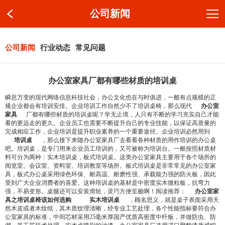
公司新闻
公司新闻
行业动态
常见问题
办公室家具厂都有哪些材质的培训桌
瞬息万变的现代网络信息科技社会，办公文化也在与时俱进，一般有点规模的正
规企业都会有培训安排。企业培训工作自然少不了培训桌椅，那么现代
办公室
家具
厂都有哪些材质的培训桌呢？学无止境，人只有不断的学习充实自己才能
看的更远走的更久。企业员工也需要不断提升自己的专业技能，以保证高质量的
完成相应工作，企业培训是提升职业素养的一个重要途径。企业培训必然用到
培训桌
，那么接下来随办公室家具厂去看看各种材质的用作培训的办公桌
吧。培训桌，是专门用来企业员工培训的，又可被称为培训台。一般按照材质材
料可分为两种：实木培训桌，板式培训桌。这类办公室家具主要用于各个场所的
阅览室、会议室、资料室、培训教室等场所。板式培训桌是非常常见的办公室家
具，板式办公桌采用绿色环保、耐高温、耐磨性强、承载能力强的防火板，因此
受到广大企业消费者的喜爱。这种培训桌的基材是中密度实木微粒板，抗弯力
强，不易变形。桌腿还可以安装滑轮，灵巧方便至极啊！阅读推荐：
办公室家
具之培训桌椅该如何选购
实木培训桌
，顾名思义，就是桌子表面采用天
然木皮或者木纹纸，其木质纹理清晰，经专业工艺处理，各个性能指标要符合办
公室家具的标准，中间芯材采用25毫米厚国产优质高密度中纤板，并做防虫、防