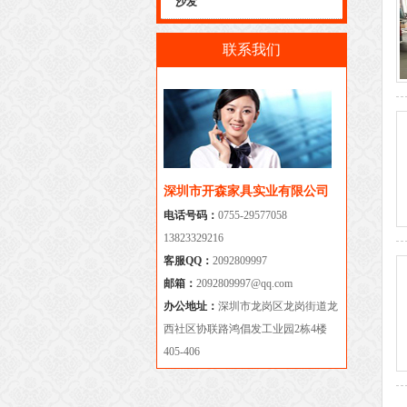
沙发
联系我们
深圳市开森家具实业有限公司
电话号码：
0755-29577058
13823329216
客服QQ：
2092809997
邮箱：
2092809997@qq.com
办公地址：
深圳市龙岗区龙岗街道龙
西社区协联路鸿倡发工业园2栋4楼
405-406